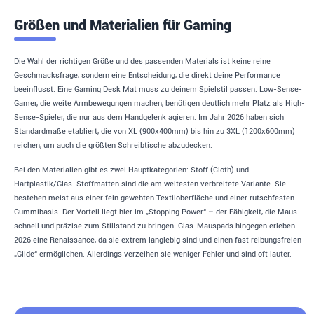
Größen und Materialien für Gaming
Die Wahl der richtigen Größe und des passenden Materials ist keine reine
Geschmacksfrage, sondern eine Entscheidung, die direkt deine Performance
beeinflusst. Eine Gaming Desk Mat muss zu deinem Spielstil passen. Low-Sense-
Gamer, die weite Armbewegungen machen, benötigen deutlich mehr Platz als High-
Sense-Spieler, die nur aus dem Handgelenk agieren. Im Jahr 2026 haben sich
Standardmaße etabliert, die von XL (900x400mm) bis hin zu 3XL (1200x600mm)
reichen, um auch die größten Schreibtische abzudecken.
Bei den Materialien gibt es zwei Hauptkategorien: Stoff (Cloth) und
Hartplastik/Glas. Stoffmatten sind die am weitesten verbreitete Variante. Sie
bestehen meist aus einer fein gewebten Textiloberfläche und einer rutschfesten
Gummibasis. Der Vorteil liegt hier im „Stopping Power“ – der Fähigkeit, die Maus
schnell und präzise zum Stillstand zu bringen. Glas-Mauspads hingegen erleben
2026 eine Renaissance, da sie extrem langlebig sind und einen fast reibungsfreien
„Glide“ ermöglichen. Allerdings verzeihen sie weniger Fehler und sind oft lauter.