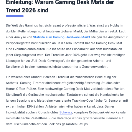
Einleitung: Warum Gaming Desk Mats der
Trend 2026 sind
Die Welt des Gamings hat sich rasant professionalisiert. Was einst als Hobby in
dunklen Kellern begann, ist heute ein globaler Markt, der Milliarden umsetzt. Laut
einer Analyse von
Statista zum Gaming-Hardware-Markt
steigen die Ausgaben für
Peripheriegeräte kontinuierlich an. In diesem Kontext hat die Gaming Desk Mat
eine Evolution durchlaufen. Sie ist heute das Fundament, auf dem buchstäblich
jeder Sieg aufgebaut wird. Der Trend im Jahr 2026 geht klar weg von kleinteiligen
Lösungen hin zu „Full-Desk-Coverages“, die den gesamten Arbeits- und
Spielbereich in eine homogene, leistungsoptimierte Zone verwandeln.
Ein wesentlicher Grund für diesen Trend ist die zunehmende Bedeutung der
Ästhetik. Gaming-Zimmer sind heute oft gleichzeitig Streaming-Studios oder
Home-Office-Plätze. Eine hochwertige Gaming Desk Mat verbindet diese Welten.
Sie dämpft die Geräusche mechanischer Tastaturen, schont die Handgelenke bei
langen Sessions und bietet eine konsistente Tracking-Oberfläche für Sensoren mit
extrem hohen DPI-Zahlen. Anbieter wie nyfter haben erkannt, dass Gamer
Individualität suchen. Ob schlichtes
Schwarz
, komplexe Cyberpunk-Artworks oder
minimalistische Pastelltöne – die Unterlage ist das größte visuelle Element auf
dem Tisch und definiert den Look des gesamten Setups.