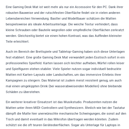
Eine Gaming Desk Mat ist weit mehr als nur ein Accessoire für den PC. Dank ihrer
robusten Bauweise und der rutschfesten Oberfläche findet sie in vielen anderen
Lebensbereichen Verwendung. Bastler und Modellbauer schätzen die Matten
beispielsweise als ideale Arbeitsunterlage. Die weiche Textur verhindert, dass
kleine Schrauben oder Bauteile wegrollen oder empfindliche Oberflächen zerkratzt
werden. Gleichzeitig bietet sie einen hohen Kontrast, was das Auffinden kleinster
Teile erleichtert.
Auch im Bereich der Brettspiele und Tabletop-Gaming haben sich diese Unterlagen
fest etabliert. Eine große Gaming Desk Mat verwandelt jeden Esstisch sofort in ein
professionelles Spielfeld. Karten lassen sich leichter aufheben, Würfel rollen leiser
und Spielfiguren stehen stabiler. Viele Spieler nutzen sogar individuell bedruckte
Matten mit Karten-Layouts oder Landschaften, um das immersive Erlebnis ihrer
Kampagnen zu steigern. Das Material ist zudem meist resistent genug, um auch
mal einen umgekippten Drink (bei wasserabweisenden Modellen) ohne bleibende
Schäden zu überstehen.
Ein weiterer kreativer Einsatzort ist das Musikstudio. Produzenten nutzen die
Matten unter ihren MIDI-Controllern und Synthesizern. Ähnlich wie bei der Tastatur
dämpft die Matte hier unerwünschte mechanische Schwingungen, die sonst auf den
Tisch und damit eventuell in das Mikrofon übertragen werden könnten. Zudem
schützt sie die oft teuren Geräteoberflächen. Sogar als Unterlage für Laptops in