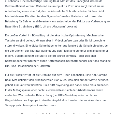
zusehends. Eine hochwertige Gaming Desk Mat ist das Bindeglied, das beide
Welten effizient vereint. Während sie im Spiel für Präzision sorgt, bietet sie im
Arbeitsalltag einen Komfort, den herkömmliche Schreibtischoberflächen nicht
leisten können. Die dämpfenden Eigenschaften des Materials reduzieren die
Belastung für Sehnen und Gelenke – ein entscheidender Faktor zur Vorbeugung von
Repetitive Strain Injury (RSI), oft als „Mausarm“ bekannt.
Ein großer Vorteil im Büroalltag ist die akustische Optimierung. Mechanische
Tastaturen sind beliebt, können aber in Videokonferenzen oder für Mitbewohner
störend wirken. Eine dicke Schreibtischunterlage fungiert als Schallschlucker, der
die Vibrationen der Tastatur abfängt und den Tippklang dumpfer und angenehmer
macht. Zudem schützt die Matte die oft teuren Echtholz- oder Designer-
Schreibtische vor Kratzern durch Kaffeetassen, Uhrenarmbänder oder das ständige
Hin- und Herschieben der Hardware.
Für die Produktivität ist die Ordnung auf dem Tisch essenziell. Eine XXL Gaming
Desk Mat definiert den Arbeitsbereich klar. Alles, was sich auf der Matte befindet,
gehört zum aktiven Workflow. Dies hilft psychologisch dabei, den Fokus zu halten.
In der Mittagspause oder nach Feierabend lässt sich der Arbeitsmodus durch
einfaches Wechseln der Beleuchtung (bei RGB-Modellen) oder durch das
Wegschieben des Laptops in den Gaming-Modus transformieren, ohne dass das
Setup physisch umgebaut werden muss.