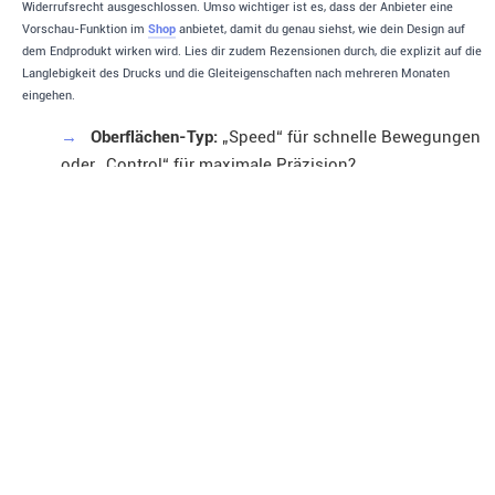
Widerrufsrecht ausgeschlossen. Umso wichtiger ist es, dass der Anbieter eine
Vorschau-Funktion im
Shop
anbietet, damit du genau siehst, wie dein Design auf
dem Endprodukt wirken wird. Lies dir zudem Rezensionen durch, die explizit auf die
Langlebigkeit des Drucks und die Gleiteigenschaften nach mehreren Monaten
eingehen.
→
Oberflächen-Typ:
„Speed“ für schnelle Bewegungen
oder „Control“ für maximale Präzision?
→
Reinigung:
Ist die Matte maschinenwaschbar?
(Wichtig für Hygiene-Fans).
→
Zusatzfeatures:
Brauchst du integrierte USB-Hubs
oder kabellose Ladezonen?
„Experten-Tipp: Schau nach Kombi-Angeboten. Viele Hersteller
bieten Bundles aus Gaming Desk Mat, Tastatur-Reinigungskits
und Maus-Skates an, mit denen du im Vergleich zum Einzelkauf
deutlich sparen kannst.“