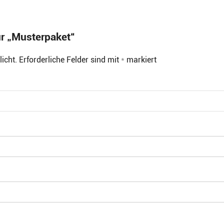
ür „Musterpaket“
icht.
Erforderliche Felder sind mit
*
markiert