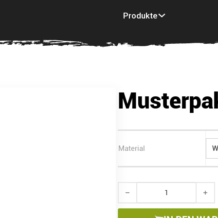
Produkte
Inspiration
Mu
Musterpa
Material
Musterpaket Menge