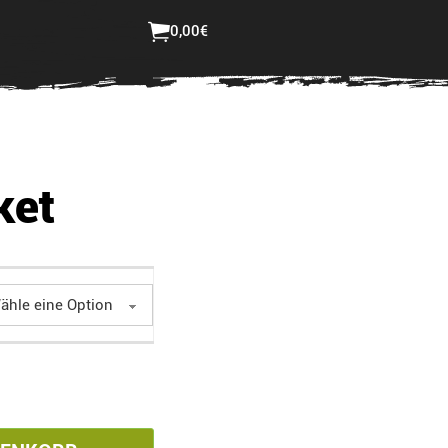
ster bestellen
Login
0,00
€
Jetzt selbst gestalten
ket