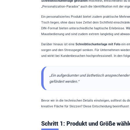
Schreibtischunterlage gestalten
möchtest, entscheidest du di
„Personalization-Paradox“ auch die Identifikation mit der eig
Ein personalisiertes Produkt bietet zudem praktische Mehrwer
Tisch liegen, ohne dass lose Zettel dein Sichtfeld einschrän
DIN-Format bieten unterschiedliche haptische Erlebnisse. Wäh
Mausbedienung und sind zudem extrem langlebig und abwas
Darüber hinaus ist eine
Schreibtischunterlage mit Foto
ein em
sorgen und den Stresspegel senken. Für Unternehmen wiederum
und wirkt bei Kundenbesuchen hochprofessionell. In den folge
„Ein aufgeräumter und ästhetisch ansprechender A
gefördert werden.“
Bevor wir in die technischen Details einsteigen, solltest du
kreative Fläche für Skizzen? Diese Entscheidung beeinflusst
Schritt 1: Produkt und Größe wähl