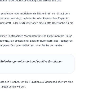
ondern fördert durch psychologische Effekte wie das
reskalender oder motivierende Zitate direkt vor dir auf dem
terialien wie Vinyl, Lederimitat oder klassisches Papier im
nststoff- oder Textilunterlagen eine glatte Oberfläche für die
 können in stressigen Momenten für eine kurze mentale Pause
entity. Ein einheitlicher Look im Büro stärkt das Teamgefühl
 eigenes Design erstellst und dabei Fehler vermeidest.
le Ablenkungen minimiert und positive Emotionen
Schutz des Tisches, um die Funktion als Mousepad oder um eine
ert besprechen werden.