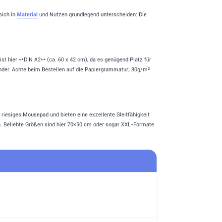
sich in
Material
und Nutzen grundlegend unterscheiden: Die
t hier **DIN A2** (ca. 60 x 42 cm), da es genügend Platz für
ender. Achte beim Bestellen auf die Papiergrammatur; 80g/m²
s riesiges Mousepad und bieten eine exzellente Gleitfähigkeit
en. Beliebte Größen sind hier 70×50 cm oder sogar XXL-Formate