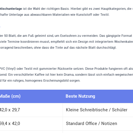
btischunterlage
ist die Wahl der richtigen Basis. Hierbei gibt es zwei Hauptkategorien, die 
hafte Unterlage aus abwaschbaren Materialien wie Kunststoff oder Textil.
)
r 50 Blatt, die am Fuß geleimt sind, um Eselsohren zu vermeiden. Das gängigste Format is
 viele Termine koordinieren musst, empfiehlt sich ein Design mit integriertem Wochenkal
orragend beschreiben, ohne dass die Tinte auf das nächste Blatt durchschlägt.
 PVC (Vinyl) oder Textil mit gummierter Rückseite setzen. Diese Produkte fungieren oft al
isend. Ein verschütteter Kaffee ist hier kein Drama, sondern lässt sich einfach wegwisch
 für ein ruhiges, homogenes Erscheinungsbild sorgen.
Maße (cm)
Beste Nutzung
42,0 x 29,7
Kleine Schreibtische / Schüler
59,4 x 42,0
Standard Office / Notizen