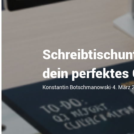
Schreibtischunt
dein perfektes
Konstantin Botschmanowski
·
4. März 