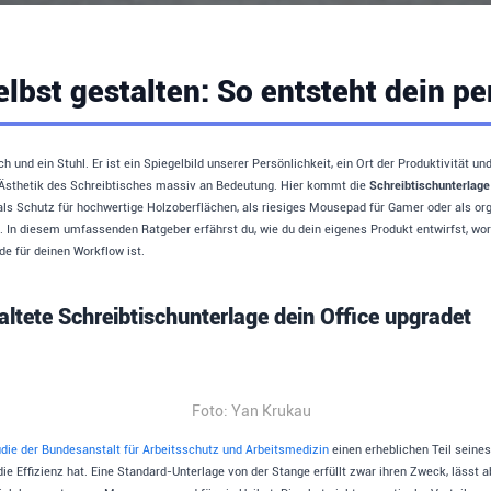
elbst gestalten: So entsteht dein p
h und ein Stuhl. Er ist ein Spiegelbild unserer Persönlichkeit, ein Ort der Produktivität un
Ästhetik des Schreibtisches massiv an Bedeutung. Hier kommt die
Schreibtischunterlage
 als Schutz für hochwertige Holzoberflächen, als riesiges Mousepad für Gamer oder als or
uf. In diesem umfassenden Ratgeber erfährst du, wie du dein eigenes Produkt entwirfst, 
e für deinen Workflow ist.
altete Schreibtischunterlage dein Office upgradet
Foto: Yan Krukau
die der Bundesanstalt für Arbeitsschutz und Arbeitsmedizin
einen erheblichen Teil seines
e Effizienz hat. Eine Standard-Unterlage von der Stange erfüllt zwar ihren Zweck, lässt a