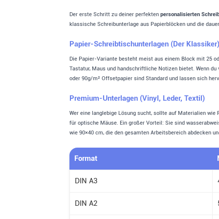
Der erste Schritt zu deiner perfekten
personalisierten Schrei
klassische Schreibunterlage aus Papierblöcken und die dauer
Papier-Schreibtischunterlagen (Der Klassiker
Die Papier-Variante besteht meist aus einem Block mit 25 ode
Tastatur, Maus und handschriftliche Notizen bietet. Wenn du
oder 90g/m² Offsetpapier sind Standard und lassen sich herv
Premium-Unterlagen (Vinyl, Leder, Textil)
Wer eine langlebige Lösung sucht, sollte auf Materialien wie
für optische Mäuse. Ein großer Vorteil: Sie sind wasserabwe
wie 90×40 cm, die den gesamten Arbeitsbereich abdecken und
Format
DIN A3
DIN A2