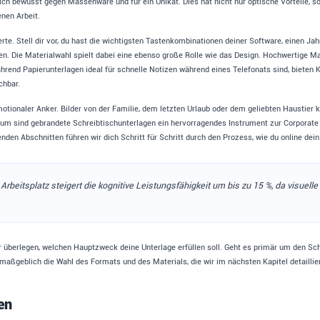
ch bewusst gegen Massenware und für ein Unikat. Dies hat nicht nur optische Vorteile, s
enen Arbeit.
te. Stell dir vor, du hast die wichtigsten Tastenkombinationen deiner Software, einen Jah
ken. Die Materialwahl spielt dabei eine ebenso große Rolle wie das Design. Hochwertige Ma
rend Papierunterlagen ideal für schnelle Notizen während eines Telefonats sind, bieten Ku
chbar.
otionaler Anker. Bilder von der Familie, dem letzten Urlaub oder dem geliebten Haustier
 sind gebrandete Schreibtischunterlagen ein hervorragendes Instrument zur Corporate Id
nden Abschnitten führen wir dich Schritt für Schritt durch den Prozess, wie du online dein
rbeitsplatz steigert die kognitive Leistungsfähigkeit um bis zu 15 %, da visuel
 dir überlegen, welchen Hauptzweck deine Unterlage erfüllen soll. Geht es primär um den 
 maßgeblich die Wahl des Formats und des Materials, die wir im nächsten Kapitel detailli
en