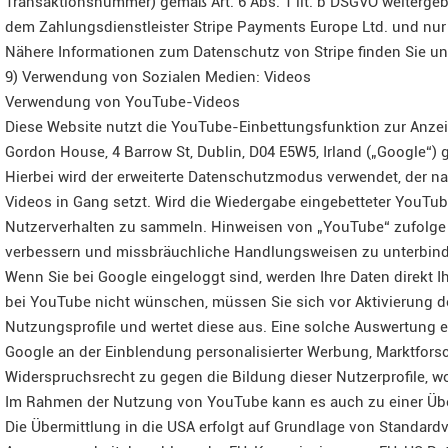
Transaktionsnummer) gemäß Art. 6 Abs. 1 lit. b DSGVO weiterge
dem Zahlungsdienstleister Stripe Payments Europe Ltd. und nur ins
Nähere Informationen zum Datenschutz von Stripe finden Sie unt
9) Verwendung von Sozialen Medien: Videos
Verwendung von YouTube-Videos
Diese Website nutzt die YouTube-Einbettungsfunktion zur Anzei
Gordon House, 4 Barrow St, Dublin, D04 E5W5, Irland („Google“) 
Hierbei wird der erweiterte Datenschutzmodus verwendet, der n
Videos in Gang setzt. Wird die Wiedergabe eingebetteter YouTub
Nutzerverhalten zu sammeln. Hinweisen von „YouTube“ zufolge di
verbessern und missbräuchliche Handlungsweisen zu unterbin
Wenn Sie bei Google eingeloggt sind, werden Ihre Daten direkt 
bei YouTube nicht wünschen, müssen Sie sich vor Aktivierung de
Nutzungsprofile und wertet diese aus. Eine solche Auswertung er
Google an der Einblendung personalisierter Werbung, Marktfors
Widerspruchsrecht zu gegen die Bildung dieser Nutzerprofile, 
Im Rahmen der Nutzung von YouTube kann es auch zu einer Übe
Die Übermittlung in die USA erfolgt auf Grundlage von Standardv