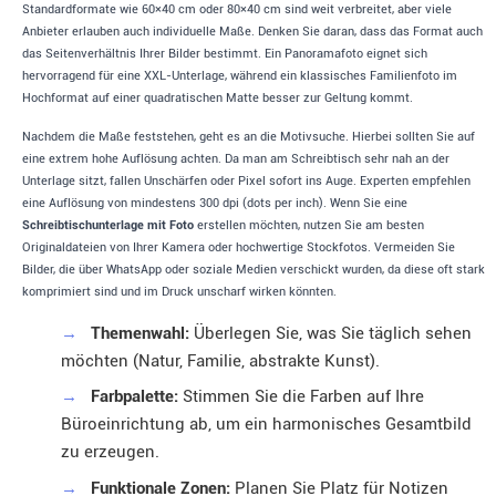
Standardformate wie 60×40 cm oder 80×40 cm sind weit verbreitet, aber viele
Anbieter erlauben auch individuelle Maße. Denken Sie daran, dass das Format auch
das Seitenverhältnis Ihrer Bilder bestimmt. Ein Panoramafoto eignet sich
hervorragend für eine XXL-Unterlage, während ein klassisches Familienfoto im
Hochformat auf einer quadratischen Matte besser zur Geltung kommt.
Nachdem die Maße feststehen, geht es an die Motivsuche. Hierbei sollten Sie auf
eine extrem hohe Auflösung achten. Da man am Schreibtisch sehr nah an der
Unterlage sitzt, fallen Unschärfen oder Pixel sofort ins Auge. Experten empfehlen
eine Auflösung von mindestens 300 dpi (dots per inch). Wenn Sie eine
Schreibtischunterlage mit Foto
erstellen möchten, nutzen Sie am besten
Originaldateien von Ihrer Kamera oder hochwertige Stockfotos. Vermeiden Sie
Bilder, die über WhatsApp oder soziale Medien verschickt wurden, da diese oft stark
komprimiert sind und im Druck unscharf wirken könnten.
→
Themenwahl:
Überlegen Sie, was Sie täglich sehen
möchten (Natur, Familie, abstrakte Kunst).
→
Farbpalette:
Stimmen Sie die Farben auf Ihre
Büroeinrichtung ab, um ein harmonisches Gesamtbild
zu erzeugen.
→
Funktionale Zonen:
Planen Sie Platz für Notizen