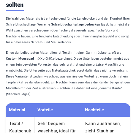
sollten
Die Wahl des Materials ist entscheidend für die Langlebigkeit und den Komfort Ihrer
Schreibtischauflage. Wer eine
Schreibtischunterlage bedrucken
lässt, hat meist die
Wahl zwischen verschiedenen Oberflächen, die jeweils spezifische Vor- und
Nachteile haben. Eine fundierte Entscheidung spart Ihnen langfristig Geld und sorgt
für ein besseres Schreib- und Mauserlebnis.
Eines der beliebtesten Materialien ist Textil mit einer Gummirückseite, oft als
Custom Mousepad
in XXL-Größe bezeichnet. Diese Unterlagen bestehen meist aus
einem fein gewebten Polyester, das sehr glatt ist und eine präzise Mausführung
ermöglicht. Die Unterseite aus Naturkautschuk sorgt dafür, dass nichts verrutscht.
Diese Variante ist zudem waschbar, was ein riesiger Vorteil ist, wenn doch mal ein
Tropfen Kaffee daneben geht. Ein Nachteil kann sein, dass die Ränder bei günstigen
Modellen mit der Zeit ausfransen – achten Sie daher auf eine „genähte Kante“
(Stitched Edges).
Material
Vorteile
Nachteile
Textil /
Sehr bequem,
Kann ausfransen,
Kautschuk
waschbar, ideal für
zieht Staub an