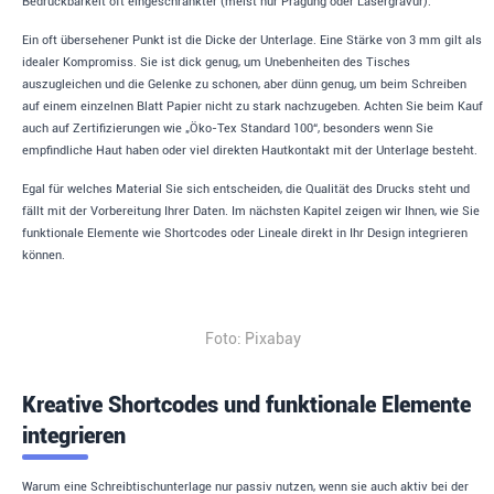
Bedruckbarkeit oft eingeschränkter (meist nur Prägung oder Lasergravur).
Ein oft übersehener Punkt ist die Dicke der Unterlage. Eine Stärke von 3 mm gilt als
idealer Kompromiss. Sie ist dick genug, um Unebenheiten des Tisches
auszugleichen und die Gelenke zu schonen, aber dünn genug, um beim Schreiben
auf einem einzelnen Blatt Papier nicht zu stark nachzugeben. Achten Sie beim Kauf
auch auf Zertifizierungen wie „Öko-Tex Standard 100“, besonders wenn Sie
empfindliche Haut haben oder viel direkten Hautkontakt mit der Unterlage besteht.
Egal für welches Material Sie sich entscheiden, die Qualität des Drucks steht und
fällt mit der Vorbereitung Ihrer Daten. Im nächsten Kapitel zeigen wir Ihnen, wie Sie
funktionale Elemente wie Shortcodes oder Lineale direkt in Ihr Design integrieren
können.
Foto: Pixabay
Kreative Shortcodes und funktionale Elemente
integrieren
Warum eine Schreibtischunterlage nur passiv nutzen, wenn sie auch aktiv bei der