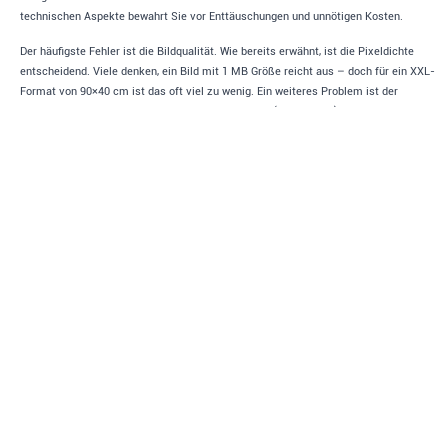
technischen Aspekte bewahrt Sie vor Enttäuschungen und unnötigen Kosten.
Der häufigste Fehler ist die Bildqualität. Wie bereits erwähnt, ist die Pixeldichte
entscheidend. Viele denken, ein Bild mit 1 MB Größe reicht aus – doch für ein XXL-
Format von 90×40 cm ist das oft viel zu wenig. Ein weiteres Problem ist der
Farbraum. Computerbildschirme arbeiten mit RGB (Lichtfarben), Drucker jedoch mit
CMYK (Pigmentfarben). Bestimmte, sehr leuchtende Neonfarben lassen sich im
Standarddruck oft nicht exakt reproduzieren. Sie wirken auf der Unterlage dann oft
etwas stumpfer oder dunkler. Wenn Sie eine
Schreibtischunterlage mit Foto
bestellen, wählen Sie Bilder, die eher hell und kontrastreich sind.
✗
Zu kleiner Text:
Schriften unter 10 Punkt sind auf
Textilunterlagen oft kaum lesbar.
✗
Wichtige Details am Rand:
Durch den Beschnitt
können Köpfe oder Texte abgeschnitten werden. Halten
Sie mindestens 5 mm Abstand zum Rand.
✗
Überladene Designs:
Zu viele Fotos und Texte
lassen den Schreibtisch unruhig wirken.
✗
Falsches Format:
Ein 4:3 Bild auf eine 2:1 Unterlage