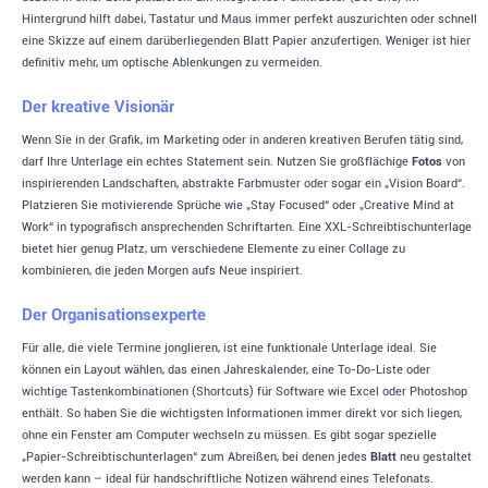
Hintergrund hilft dabei, Tastatur und Maus immer perfekt auszurichten oder schnell
eine Skizze auf einem darüberliegenden Blatt Papier anzufertigen. Weniger ist hier
definitiv mehr, um optische Ablenkungen zu vermeiden.
Der kreative Visionär
Wenn Sie in der Grafik, im Marketing oder in anderen kreativen Berufen tätig sind,
darf Ihre Unterlage ein echtes Statement sein. Nutzen Sie großflächige
Fotos
von
inspirierenden Landschaften, abstrakte Farbmuster oder sogar ein „Vision Board“.
Platzieren Sie motivierende Sprüche wie „Stay Focused“ oder „Creative Mind at
Work“ in typografisch ansprechenden Schriftarten. Eine XXL-Schreibtischunterlage
bietet hier genug Platz, um verschiedene Elemente zu einer Collage zu
kombinieren, die jeden Morgen aufs Neue inspiriert.
Der Organisationsexperte
Für alle, die viele Termine jonglieren, ist eine funktionale Unterlage ideal. Sie
können ein Layout wählen, das einen Jahreskalender, eine To-Do-Liste oder
wichtige Tastenkombinationen (Shortcuts) für Software wie Excel oder Photoshop
enthält. So haben Sie die wichtigsten Informationen immer direkt vor sich liegen,
ohne ein Fenster am Computer wechseln zu müssen. Es gibt sogar spezielle
„Papier-Schreibtischunterlagen“ zum Abreißen, bei denen jedes
Blatt
neu gestaltet
werden kann – ideal für handschriftliche Notizen während eines Telefonats.