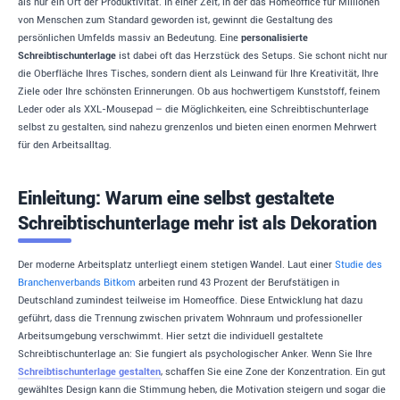
als nur ein Ort der Produktivität. In einer Zeit, in der das Homeoffice für Millionen
von Menschen zum Standard geworden ist, gewinnt die Gestaltung des
persönlichen Umfelds massiv an Bedeutung. Eine
personalisierte
Schreibtischunterlage
ist dabei oft das Herzstück des Setups. Sie schont nicht nur
die Oberfläche Ihres Tisches, sondern dient als Leinwand für Ihre Kreativität, Ihre
Ziele oder Ihre schönsten Erinnerungen. Ob aus hochwertigem Kunststoff, feinem
Leder oder als XXL-Mousepad – die Möglichkeiten, eine Schreibtischunterlage
selbst zu gestalten, sind nahezu grenzenlos und bieten einen enormen Mehrwert
für den Arbeitsalltag.
Einleitung: Warum eine selbst gestaltete
Schreibtischunterlage mehr ist als Dekoration
Der moderne Arbeitsplatz unterliegt einem stetigen Wandel. Laut einer
Studie des
Branchenverbands Bitkom
arbeiten rund 43 Prozent der Berufstätigen in
Deutschland zumindest teilweise im Homeoffice. Diese Entwicklung hat dazu
geführt, dass die Trennung zwischen privatem Wohnraum und professioneller
Arbeitsumgebung verschwimmt. Hier setzt die individuell gestaltete
Schreibtischunterlage an: Sie fungiert als psychologischer Anker. Wenn Sie Ihre
Schreibtischunterlage gestalten
, schaffen Sie eine Zone der Konzentration. Ein gut
gewähltes Design kann die Stimmung heben, die Motivation steigern und sogar die