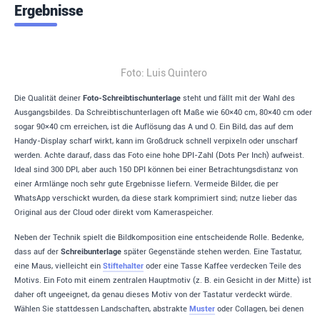
Ergebnisse
Foto: Luis Quintero
Die Qualität deiner
Foto-Schreibtischunterlage
steht und fällt mit der Wahl des
Ausgangsbildes. Da Schreibtischunterlagen oft Maße wie 60×40 cm, 80×40 cm oder
sogar 90×40 cm erreichen, ist die Auflösung das A und O. Ein Bild, das auf dem
Handy-Display scharf wirkt, kann im Großdruck schnell verpixeln oder unscharf
werden. Achte darauf, dass das Foto eine hohe DPI-Zahl (Dots Per Inch) aufweist.
Ideal sind 300 DPI, aber auch 150 DPI können bei einer Betrachtungsdistanz von
einer Armlänge noch sehr gute Ergebnisse liefern. Vermeide Bilder, die per
WhatsApp verschickt wurden, da diese stark komprimiert sind; nutze lieber das
Original aus der Cloud oder direkt vom Kameraspeicher.
Neben der Technik spielt die Bildkomposition eine entscheidende Rolle. Bedenke,
dass auf der
Schreibunterlage
später Gegenstände stehen werden. Eine Tastatur,
eine Maus, vielleicht ein
Stiftehalter
oder eine Tasse Kaffee verdecken Teile des
Motivs. Ein Foto mit einem zentralen Hauptmotiv (z. B. ein Gesicht in der Mitte) ist
daher oft ungeeignet, da genau dieses Motiv von der Tastatur verdeckt würde.
Wählen Sie stattdessen Landschaften, abstrakte
Muster
oder Collagen, bei denen