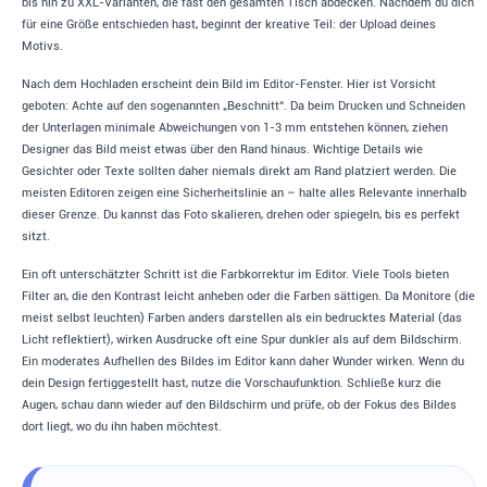
bis hin zu XXL-Varianten, die fast den gesamten Tisch abdecken. Nachdem du dich
für eine Größe entschieden hast, beginnt der kreative Teil: der Upload deines
Motivs.
Nach dem Hochladen erscheint dein Bild im Editor-Fenster. Hier ist Vorsicht
geboten: Achte auf den sogenannten „Beschnitt“. Da beim Drucken und Schneiden
der Unterlagen minimale Abweichungen von 1-3 mm entstehen können, ziehen
Designer das Bild meist etwas über den Rand hinaus. Wichtige Details wie
Gesichter oder Texte sollten daher niemals direkt am Rand platziert werden. Die
meisten Editoren zeigen eine Sicherheitslinie an – halte alles Relevante innerhalb
dieser Grenze. Du kannst das Foto skalieren, drehen oder spiegeln, bis es perfekt
sitzt.
Ein oft unterschätzter Schritt ist die Farbkorrektur im Editor. Viele Tools bieten
Filter an, die den Kontrast leicht anheben oder die Farben sättigen. Da Monitore (die
meist selbst leuchten) Farben anders darstellen als ein bedrucktes Material (das
Licht reflektiert), wirken Ausdrucke oft eine Spur dunkler als auf dem Bildschirm.
Ein moderates Aufhellen des Bildes im Editor kann daher Wunder wirken. Wenn du
dein Design fertiggestellt hast, nutze die Vorschaufunktion. Schließe kurz die
Augen, schau dann wieder auf den Bildschirm und prüfe, ob der Fokus des Bildes
dort liegt, wo du ihn haben möchtest.