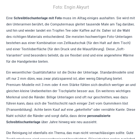
Foto: Engin Akyurt
Eine
Schreibtischunterlage mit Foto
muss im Alltag einiges aushalten. Sie wird mit
den Unterarmen berührt, die Computermaus gleitet tausende Male am Tag darüber,
und hin und wieder landet ein Tropfen Tee oder Kaffee auf ihr. Daher ist die Wahl
des richtigen Materials entscheidend. Die meisten hochwertigen Foto-Unterlagen
bestehen aus einer Kombination von Zellkautschuk (für den Halt auf dem Tisch)
und einer Textiloberfläche (für den Druck und die Mausführung). Diese „Soft-
Varianten“ sind besonders beliebt, da sie flexibel sind und eine angenehme Wärme
für die Handgelenke bieten.
Ein wesentlicher Qualitätsfaktor ist die Dicke der Unterlage. Standardmodelle sind
oft nur 2 mm dünn, was zwar platzsparend ist, aber wenig Dämpfung bietet.
Premium-Modelle mit 3 mm oder 4 mm Stärke fühlen sich deutlich wertiger an und
gleichen kleine Unebenheiten der Tischplatte besser aus. Ein weiteres wichtiges
Merkmal sind die Ränder. Billige Unterlagen sind oft nur geschnitten, was dazu
führen kann, dass sich die Textilschicht nach einiger Zeit vom Gummikern löst
(Fransenbildung). Achte beim Kauf auf eine „gekettelte“ oder vernähte Kante. Diese
Naht schützt die Ränder und sorgt dafür, dass deine
personalisierte
Schreibtischunterlage
über Jahre hinweg wie neu aussieht.
Die Reinigung ist ebenfalls ein Thema, das man nicht vernachlässigen sollte. Gute