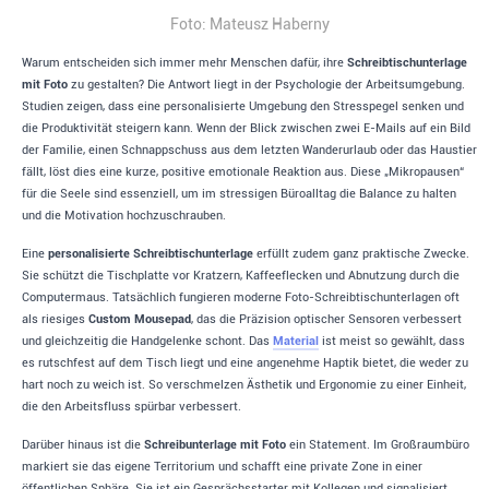
Foto: Mateusz Haberny
Warum entscheiden sich immer mehr Menschen dafür, ihre
Schreibtischunterlage
mit Foto
zu gestalten? Die Antwort liegt in der Psychologie der Arbeitsumgebung.
Studien zeigen, dass eine personalisierte Umgebung den Stresspegel senken und
die Produktivität steigern kann. Wenn der Blick zwischen zwei E-Mails auf ein Bild
der Familie, einen Schnappschuss aus dem letzten Wanderurlaub oder das Haustier
fällt, löst dies eine kurze, positive emotionale Reaktion aus. Diese „Mikropausen“
für die Seele sind essenziell, um im stressigen Büroalltag die Balance zu halten
und die Motivation hochzuschrauben.
Eine
personalisierte Schreibtischunterlage
erfüllt zudem ganz praktische Zwecke.
Sie schützt die Tischplatte vor Kratzern, Kaffeeflecken und Abnutzung durch die
Computermaus. Tatsächlich fungieren moderne Foto-Schreibtischunterlagen oft
als riesiges
Custom Mousepad
, das die Präzision optischer Sensoren verbessert
und gleichzeitig die Handgelenke schont. Das
Material
ist meist so gewählt, dass
es rutschfest auf dem Tisch liegt und eine angenehme Haptik bietet, die weder zu
hart noch zu weich ist. So verschmelzen Ästhetik und Ergonomie zu einer Einheit,
die den Arbeitsfluss spürbar verbessert.
Darüber hinaus ist die
Schreibunterlage mit Foto
ein Statement. Im Großraumbüro
markiert sie das eigene Territorium und schafft eine private Zone in einer
öffentlichen Sphäre. Sie ist ein Gesprächsstarter mit Kollegen und signalisiert