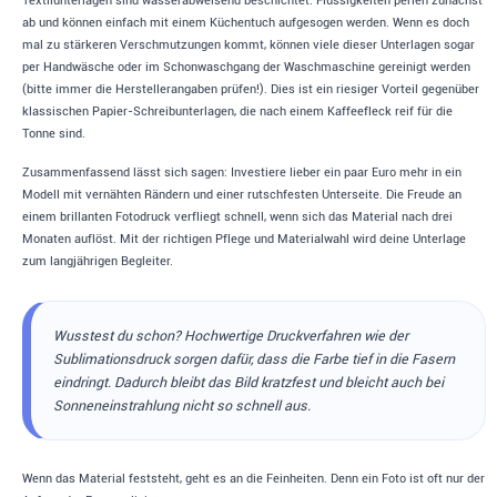
Textilunterlagen sind wasserabweisend beschichtet. Flüssigkeiten perlen zunächst
ab und können einfach mit einem Küchentuch aufgesogen werden. Wenn es doch
mal zu stärkeren Verschmutzungen kommt, können viele dieser Unterlagen sogar
per Handwäsche oder im Schonwaschgang der Waschmaschine gereinigt werden
(bitte immer die Herstellerangaben prüfen!). Dies ist ein riesiger Vorteil gegenüber
klassischen Papier-Schreibunterlagen, die nach einem Kaffeefleck reif für die
Tonne sind.
Zusammenfassend lässt sich sagen: Investiere lieber ein paar Euro mehr in ein
Modell mit vernähten Rändern und einer rutschfesten Unterseite. Die Freude an
einem brillanten Fotodruck verfliegt schnell, wenn sich das Material nach drei
Monaten auflöst. Mit der richtigen Pflege und Materialwahl wird deine Unterlage
zum langjährigen Begleiter.
Wusstest du schon? Hochwertige Druckverfahren wie der
Sublimationsdruck sorgen dafür, dass die Farbe tief in die Fasern
eindringt. Dadurch bleibt das Bild kratzfest und bleicht auch bei
Sonneneinstrahlung nicht so schnell aus.
Wenn das Material feststeht, geht es an die Feinheiten. Denn ein Foto ist oft nur der