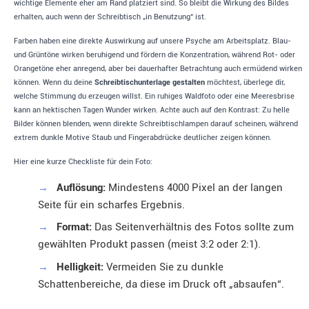
wichtige Elemente eher am Rand platziert sind. So bleibt die Wirkung des Bildes
erhalten, auch wenn der Schreibtisch „in Benutzung“ ist.
Farben haben eine direkte Auswirkung auf unsere Psyche am Arbeitsplatz. Blau-
und Grüntöne wirken beruhigend und fördern die Konzentration, während Rot- oder
Orangetöne eher anregend, aber bei dauerhafter Betrachtung auch ermüdend wirken
können. Wenn du deine
Schreibtischunterlage gestalten
möchtest, überlege dir,
welche Stimmung du erzeugen willst. Ein ruhiges Waldfoto oder eine Meeresbrise
kann an hektischen Tagen Wunder wirken. Achte auch auf den Kontrast: Zu helle
Bilder können blenden, wenn direkte Schreibtischlampen darauf scheinen, während
extrem dunkle Motive Staub und Fingerabdrücke deutlicher zeigen können.
Hier eine kurze Checkliste für dein Foto:
→
Auflösung:
Mindestens 4000 Pixel an der langen
Seite für ein scharfes Ergebnis.
→
Format:
Das Seitenverhältnis des Fotos sollte zum
gewählten Produkt passen (meist 3:2 oder 2:1).
→
Helligkeit:
Vermeiden Sie zu dunkle
Schattenbereiche, da diese im Druck oft „absaufen“.