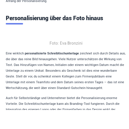
Anfang der Personalisierung.
Personalisierung über das Foto hinaus
Foto: Eva Bronzini
Eine wirklich
personalisierte Schreibtischunterlage
zeichnet sich durch Details aus,
die über das reine Bild hinausgehen. Viele Nutzer unterschätzen die Wirkung von
Text. Das Hinzufügen von Namen, Initialen oder einem wichtigen Datum macht die
Unterlage zu einem Unikat. Besonders als Geschenk ist dies eine wunderbare
Geste. Stell dir vor, du schenkst einem Kollegen zum Firmenjubiläum eine
Unterlage mit einem Teamfoto und dem Datum seines ersten Tages – das ist eine
Wertschätzung, die weit über einen Standard-Gutschein hinausgeht.
Auch für Selbstständige und Unternehmer bietet die Personalisierung enorme
Vorteile. Die Schreibtischunterlage kann als Branding-Tool fungieren. Durch die
Integration des eigenen Logos oder der Firmenfarben in das Design wirkt der
Arbeitsplatz bei Video-Calls oder Kundenbesuchen sofort professioneller. Es ist ein
dezentes, aber effektives Marketing-Instrument, das den Wiedererkennungswert
steigert. Dabei muss das Logo nicht dominant in der Mitte stehen; eine Platzierung