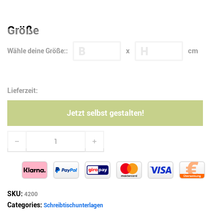
Größe
B
H
x
cm
Wähle deine Größe::
Lieferzeit:
Jetzt selbst gestalten!
Schreibtischunterlage nach Maß (strukturierte Oberfläche) Me
SKU:
4200
Categories:
Schreibtischunterlagen