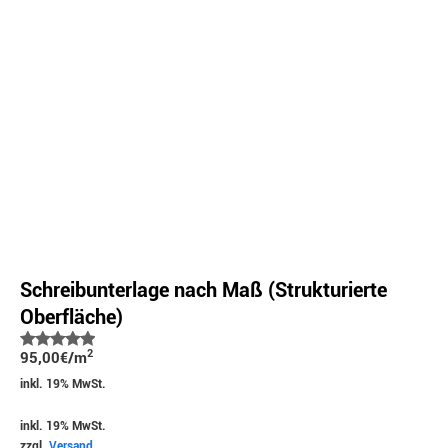
Schreibunterlage nach Maß (Strukturierte
Oberfläche)
Bewertet
2
95,00
€
/m
mit
5.00
von 5
inkl. 19% MwSt.
inkl. 19% MwSt.
zzgl.
Versand