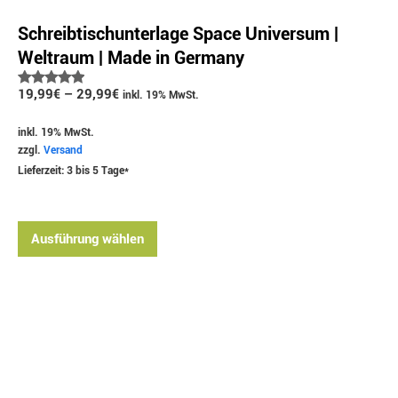
Schreibtischunterlage Space Universum |
Weltraum | Made in Germany
Bewertet
19,99
€
–
29,99
€
inkl. 19% MwSt.
mit
5.00
von 5
inkl. 19% MwSt.
zzgl.
Versand
Lieferzeit: 3 bis 5 Tage*
Ausführung wählen