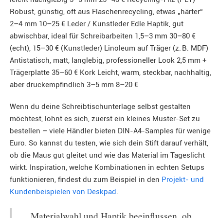
Robust, günstig, oft aus Flaschenrecycling, etwas „härter“
2–4 mm 10–25 € Leder / Kunstleder Edle Haptik, gut
abwischbar, ideal für Schreibarbeiten 1,5–3 mm 30–80 €
(echt), 15–30 € (Kunstleder) Linoleum auf Träger (z. B. MDF)
Antistatisch, matt, langlebig, professioneller Look 2,5 mm +
Trägerplatte 35–60 € Kork Leicht, warm, steckbar, nachhaltig,
aber druckempfindlich 3–5 mm 8–20 €
Wenn du deine Schreibtischunterlage selbst gestalten
möchtest, lohnt es sich, zuerst ein kleines Muster-Set zu
bestellen – viele Händler bieten DIN-A4-Samples für wenige
Euro. So kannst du testen, wie sich dein Stift darauf verhält,
ob die Maus gut gleitet und wie das Material im Tageslicht
wirkt. Inspiration, welche Kombinationen in echten Setups
funktionieren, findest du zum Beispiel in den
Projekt- und
Kundenbeispielen von Deskpad
.
„Materialwahl und Haptik beeinflussen, ob