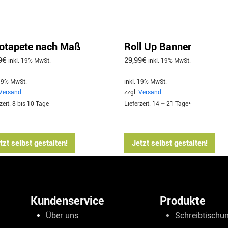
otapete nach Maß
Roll Up Banner
9
€
29,99
€
inkl. 19% MwSt.
inkl. 19% MwSt.
 19% MwSt.
inkl. 19% MwSt.
Versand
zzgl.
Versand
zeit: 8 bis 10 Tage
Lieferzeit: 14 – 21 Tage*
tzt selbst gestalten!
Jetzt selbst gestalten!
Kundenservice
Produkte
Über uns
Schreibtischun