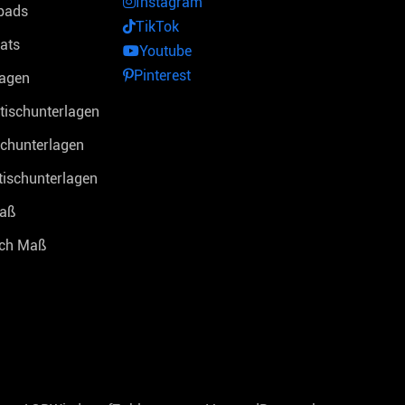
Instagram
pads
TikTok
ats
Youtube
Pinterest
lagen
tischunterlagen
schunterlagen
tischunterlagen
Maß
ach Maß