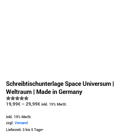
Schreibtischunterlage Space Universum |
Weltraum | Made in Germany
Bewertet
19,99
€
–
29,99
€
inkl. 19% MwSt.
mit
5.00
von 5
inkl. 19% MwSt.
zzgl.
Versand
Lieferzeit: 3 bis 5 Tage*