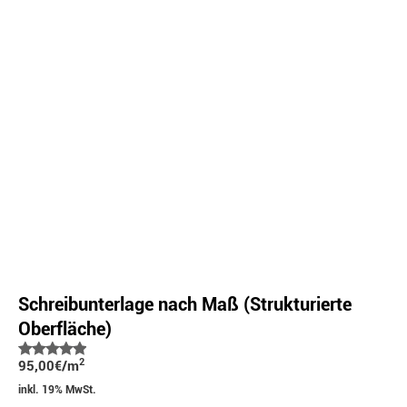
Schreibunterlage nach Maß (Strukturierte
Oberfläche)
Bewertet
2
95,00
€
/m
mit
5.00
von 5
inkl. 19% MwSt.