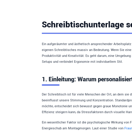
Schreibtischunterlage se
Ein aufgeräumter und ästhetisch ansprechender Arbeitsplatz is
eigenen Schreibtisches massiv an Bedeutung. Wenn Sie eine Sc
Produktivität und Kreativität. Es geht darum, eine Umgebung z
Setups und verbindet Ergonomie mit individuellem Stil.
1. Einleitung: Warum personalisier
Der Schreibtisch ist für viele Menschen der Ort, an dem sie 
beeinflusst unsere Stimmung und Konzentration. Standardprod
möchte, entscheidet sich bewusst gegen graue Monotonie und 
Effizienz steigern kann, da Stressfaktoren durch visuelle Ha
Ein wesentlicher Faktor ist die psychologische Wirkung von 
Energieschub am Montagmorgen. Laut einer Studie von
Fraun