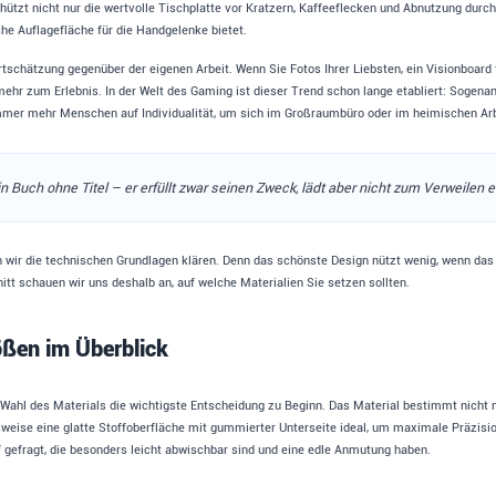
schützt nicht nur die wertvolle Tischplatte vor Kratzern, Kaffeeflecken und Abnutzung dur
e Auflagefläche für die Handgelenke bietet.
tschätzung gegenüber der eigenen Arbeit. Wenn Sie Fotos Ihrer Liebsten, ein Visionboard f
d mehr zum Erlebnis. In der Welt des Gaming ist dieser Trend schon lange etabliert: Sogena
mmer mehr Menschen auf Individualität, um sich im Großraumbüro oder im heimischen A
n Buch ohne Titel – er erfüllt zwar seinen Zweck, lädt aber nicht zum Verweilen e
en wir die technischen Grundlagen klären. Denn das schönste Design nützt wenig, wenn da
tt schauen wir uns deshalb an, auf welche Materialien Sie setzen sollten.
ößen im Überblick
e Wahl des Materials die wichtigste Entscheidung zu Beginn. Das Material bestimmt nicht n
lsweise eine glatte Stoffoberfläche mit gummierter Unterseite ideal, um maximale Präzisi
f gefragt, die besonders leicht abwischbar sind und eine edle Anmutung haben.