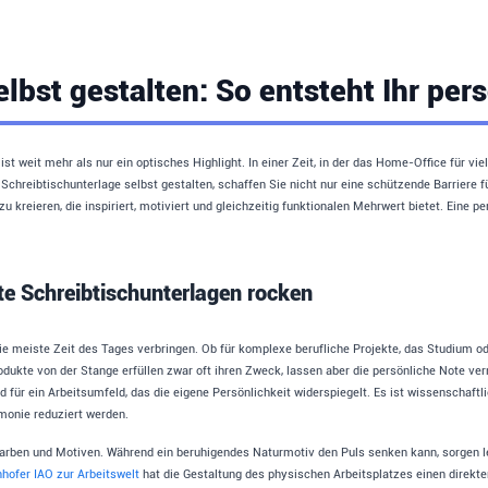
lbst gestalten: So entsteht Ihr per
t weit mehr als nur ein optisches Highlight. In einer Zeit, in der das Home-Office für vie
hreibtischunterlage selbst gestalten, schaffen Sie nicht nur eine schützende Barriere fü
u kreieren, die inspiriert, motiviert und gleichzeitig funktionalen Mehrwert bietet. Eine 
te Schreibtischunterlagen rocken
die meiste Zeit des Tages verbringen. Ob für komplexe berufliche Projekte, das Studium od
ukte von der Stange erfüllen zwar oft ihren Zweck, lassen aber die persönliche Note ver
für ein Arbeitsumfeld, das die eigene Persönlichkeit widerspiegelt. Es ist wissenschaf
rmonie reduziert werden.
Farben und Motiven. Während ein beruhigendes Naturmotiv den Puls senken kann, sorgen l
hofer IAO zur Arbeitswelt
hat die Gestaltung des physischen Arbeitsplatzes einen direkten