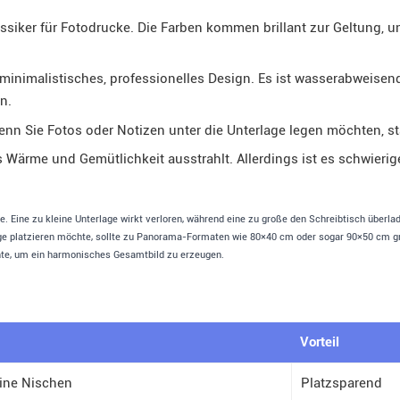
ssiker für Fotodrucke. Die Farben kommen brillant zur Geltung, und
 minimalistisches, professionelles Design. Es ist wasserabweisend
n.
enn Sie Fotos oder Notizen unter die Unterlage legen möchten, sta
s Wärme und Gemütlichkeit ausstrahlt. Allerdings ist es schwierig
e. Eine zu kleine Unterlage wirkt verloren, während eine zu große den Schreibtisch über
age platzieren möchte, sollte zu Panorama-Formaten wie 80×40 cm oder sogar 90×50 cm gr
nte, um ein harmonisches Gesamtbild zu erzeugen.
Vorteil
ine Nischen
Platzsparend