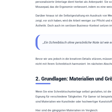
personalisierte Unterlage dient hierbei als Ankerpunkt. Sie 
Mousepad, das die Ergonomie verbessert, indem es eine weich
Darüber hinaus ist die Selbstgestaltung ein Ausdruck von Wer
zeigt, vor sich haben, wird die Arbeit weniger zur Pflicht un
Ästhetik. Doch auch im seriösen Business-Kontext setzen i
„Ein Schreibtisch ohne persönliche Note ist wie ei
Bevor wir uns jedoch in die kreativen Details stürzen, müss
nicht mit Ihrem Schreibtisch harmoniert. Im nächsten Abschni
2. Grundlagen: Materialien und Gr
Wenn Sie eine Schreibtischunterlage selbst gestalten, ist di
Eignung für verschiedene Tätigkeiten. Für Gamer ist beispie
sind Materialien wie Kunstleder oder hochwertiger Kunststof
Hier sind die gängigsten Materialien im Vergleich: