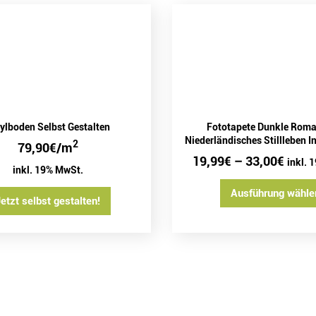
ylboden Selbst Gestalten
Fototapete Dunkle Roma
Niederländisches Stillleben I
2
79,90
€
/m
19,99
€
–
33,00
€
inkl. 
inkl. 19% MwSt.
Ausführung wähle
etzt selbst gestalten!