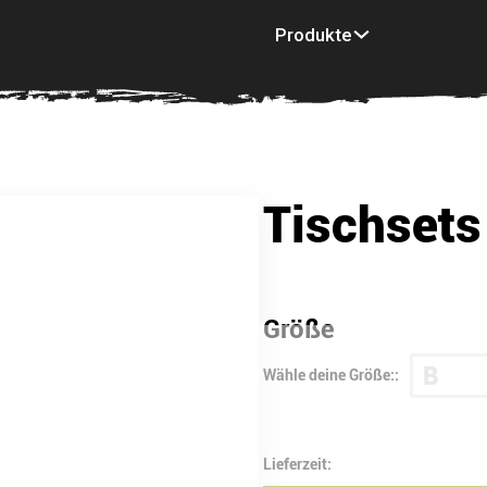
Produkte
Inspiration
Mu
Tischsets
Größe
B
Wähle deine Größe::
Lieferzeit: