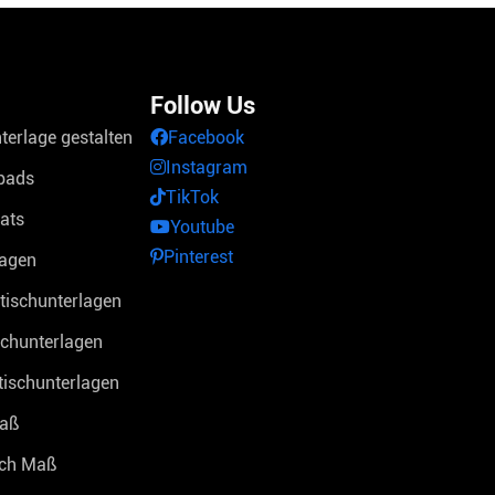
Follow Us
terlage gestalten
Facebook
Instagram
pads
TikTok
ats
Youtube
Pinterest
lagen
tischunterlagen
schunterlagen
tischunterlagen
Maß
ach Maß