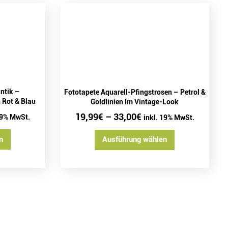
ntik –
Fototapete Aquarell-Pfingstrosen – Petrol &
n Rot & Blau
Goldlinien Im Vintage-Look
19,99
€
–
33,00
€
19% MwSt.
inkl. 19% MwSt.
n
Ausführung wählen