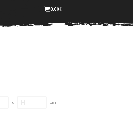
ster bestellen
Login
0,00
€
Jetzt selbst gestalten
H
x
cm