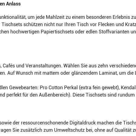
den Anlass
unktionalität, um jede Mahlzeit zu einem besonderen Erlebnis z
 Tischsets schützen nicht nur Ihren Tisch vor Flecken und Krat
en hochwertigen Papiertischsets oder edlen Stoffvarianten und 
ts, Cafés und Veranstaltungen. Wählen Sie aus zehn verschieden
nen. Auf Wunsch mit mattem oder glänzendem Laminat, um die L
edlen Gewebearten: Pro Cotton Perkal (extra fein gewebt), Kenda
 perfekt für den Außenbereich). Diese Tischsets sind rundum
sowie der ressourcenschonende Digitaldruck machen die Tischse
gen Sie zusätzlich zum Umweltschutz bei, ohne auf Qualität zu