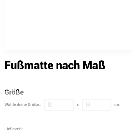
Fußmatte nach Maß
Größe
B
H
x
cm
Wähle deine Größe::
Lieferzeit: