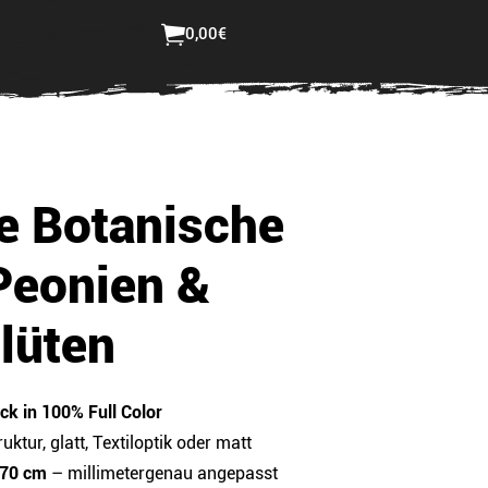
ster bestellen
Login
0,00
€
Jetzt selbst gestalten
e Botanische
Peonien &
lüten
k in 100% Full Color
ruktur, glatt, Textiloptik oder matt
 70 cm
– millimetergenau angepasst