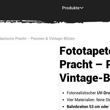
Produkte
Inspiration
Mu
tanische Pracht – Peonien & Vintage-Blüten
Fototapet
Pracht – 
Vintage-B
Fotorealistischer
UV-Druc
Vier Materialien: feine St
Bahnbreiten 53 cm oder