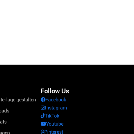
Follow Us
terlage gestalten
Facebook
Instagram
pads
TikTok
ats
Youtube
Pinterest
lagen