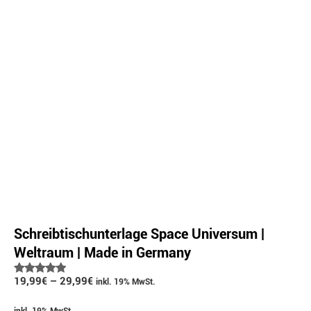
Schreibtischunterlage Space Universum |
Weltraum | Made in Germany
Bewertet
19,99
€
–
29,99
€
inkl. 19% MwSt.
mit
5.00
von 5