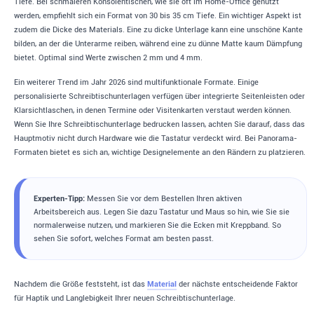
Tiefe. Bei schmaleren Konsolentischen, wie sie oft im Home-Office genutzt
werden, empfiehlt sich ein Format von 30 bis 35 cm Tiefe. Ein wichtiger Aspekt ist
zudem die Dicke des Materials. Eine zu dicke Unterlage kann eine unschöne Kante
bilden, an der die Unterarme reiben, während eine zu dünne Matte kaum Dämpfung
bietet. Optimal sind Werte zwischen 2 mm und 4 mm.
Ein weiterer Trend im Jahr 2026 sind multifunktionale Formate. Einige
personalisierte Schreibtischunterlagen verfügen über integrierte Seitenleisten oder
Klarsichtlaschen, in denen Termine oder Visitenkarten verstaut werden können.
Wenn Sie Ihre Schreibtischunterlage bedrucken lassen, achten Sie darauf, dass das
Hauptmotiv nicht durch Hardware wie die Tastatur verdeckt wird. Bei Panorama-
Formaten bietet es sich an, wichtige Designelemente an den Rändern zu platzieren.
Experten-Tipp:
Messen Sie vor dem Bestellen Ihren aktiven
Arbeitsbereich aus. Legen Sie dazu Tastatur und Maus so hin, wie Sie sie
normalerweise nutzen, und markieren Sie die Ecken mit Kreppband. So
sehen Sie sofort, welches Format am besten passt.
Nachdem die Größe feststeht, ist das
Material
der nächste entscheidende Faktor
für Haptik und Langlebigkeit Ihrer neuen Schreibtischunterlage.