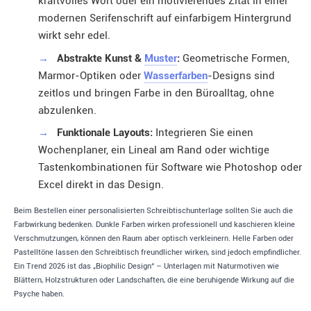
kraftvolles Wort oder ein motivierendes Zitat in einer
modernen Serifenschrift auf einfarbigem Hintergrund
wirkt sehr edel.
→
Abstrakte Kunst &
Muster
:
Geometrische Formen,
Marmor-Optiken oder
Wasserfarben
-Designs sind
zeitlos und bringen Farbe in den Büroalltag, ohne
abzulenken.
→
Funktionale Layouts:
Integrieren Sie einen
Wochenplaner, ein Lineal am Rand oder wichtige
Tastenkombinationen für Software wie Photoshop oder
Excel direkt in das Design.
Beim Bestellen einer personalisierten Schreibtischunterlage sollten Sie auch die
Farbwirkung bedenken. Dunkle Farben wirken professionell und kaschieren kleine
Verschmutzungen, können den Raum aber optisch verkleinern. Helle Farben oder
Pastelltöne lassen den Schreibtisch freundlicher wirken, sind jedoch empfindlicher.
Ein Trend 2026 ist das „Biophilic Design“ – Unterlagen mit Naturmotiven wie
Blättern, Holzstrukturen oder Landschaften, die eine beruhigende Wirkung auf die
Psyche haben.