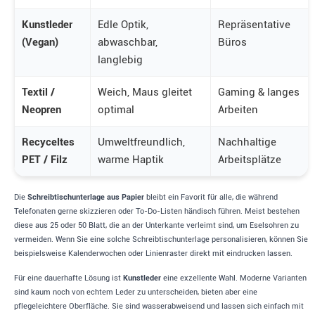
Kunstleder
Edle Optik,
Repräsentative
(Vegan)
abwaschbar,
Büros
langlebig
Textil /
Weich, Maus gleitet
Gaming & langes
Neopren
optimal
Arbeiten
Recyceltes
Umweltfreundlich,
Nachhaltige
PET / Filz
warme Haptik
Arbeitsplätze
Die
Schreibtischunterlage aus Papier
bleibt ein Favorit für alle, die während
Telefonaten gerne skizzieren oder To-Do-Listen händisch führen. Meist bestehen
diese aus 25 oder 50 Blatt, die an der Unterkante verleimt sind, um Eselsohren zu
vermeiden. Wenn Sie eine solche Schreibtischunterlage personalisieren, können Sie
beispielsweise Kalenderwochen oder Linienraster direkt mit eindrucken lassen.
Für eine dauerhafte Lösung ist
Kunstleder
eine exzellente Wahl. Moderne Varianten
sind kaum noch von echtem Leder zu unterscheiden, bieten aber eine
pflegeleichtere Oberfläche. Sie sind wasserabweisend und lassen sich einfach mit