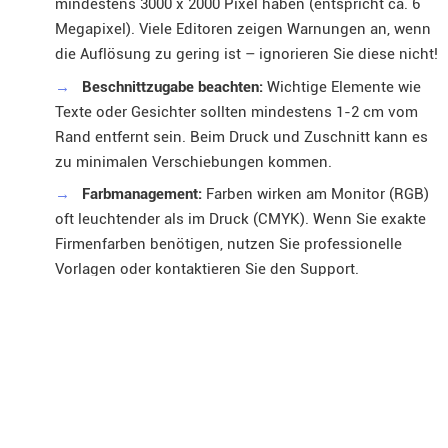
mindestens 3000 x 2000 Pixel haben (entspricht ca. 6
Megapixel). Viele Editoren zeigen Warnungen an, wenn
die Auflösung zu gering ist – ignorieren Sie diese nicht!
→
Beschnittzugabe beachten:
Wichtige Elemente wie
Texte oder Gesichter sollten mindestens 1-2 cm vom
Rand entfernt sein. Beim Druck und Zuschnitt kann es
zu minimalen Verschiebungen kommen.
→
Farbmanagement:
Farben wirken am Monitor (RGB)
oft leuchtender als im Druck (CMYK). Wenn Sie exakte
Firmenfarben benötigen, nutzen Sie professionelle
Vorlagen oder kontaktieren Sie den Support.
→
Mengenrabatte nutzen:
Wenn Sie für ein ganzes
Team bestellen, sinkt der Preis pro Stück oft drastisch.
Achten Sie auf Angaben wie „inkl. MwSt.“ und
Versandkosten.
Ein weiterer wichtiger Punkt ist die Wahl des Anbieters. Vergleichen Sie nicht nur
den Preis in Euro, sondern auch die Lieferzeiten und Kundenbewertungen. Ein guter