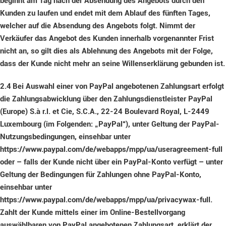
beginnt am Tag nach der Absendung des Angebots durch den
Kunden zu laufen und endet mit dem Ablauf des fünften Tages,
welcher auf die Absendung des Angebots folgt. Nimmt der
Verkäufer das Angebot des Kunden innerhalb vorgenannter Frist
nicht an, so gilt dies als Ablehnung des Angebots mit der Folge,
dass der Kunde nicht mehr an seine Willenserklärung gebunden ist.
2.4
Bei Auswahl einer von PayPal angebotenen Zahlungsart erfolgt
die Zahlungsabwicklung über den Zahlungsdienstleister PayPal
(Europe) S.à r.l. et Cie, S.C.A., 22-24 Boulevard Royal, L-2449
Luxembourg (im Folgenden: „PayPal“), unter Geltung der PayPal-
Nutzungsbedingungen, einsehbar unter
https://www.paypal.com/de/webapps/mpp/ua/useragreement-full
oder – falls der Kunde nicht über ein PayPal-Konto verfügt – unter
Geltung der Bedingungen für Zahlungen ohne PayPal-Konto,
einsehbar unter
https://www.paypal.com/de/webapps/mpp/ua/privacywax-full.
Zahlt der Kunde mittels einer im Online-Bestellvorgang
auswählbaren von PayPal angebotenen Zahlungsart, erklärt der